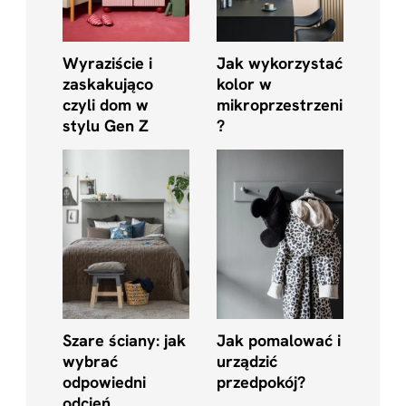
Wyraziście i
Jak wykorzystać
zaskakująco
kolor w
czyli dom w
mikroprzestrzeni
stylu Gen Z
?
Szare ściany: jak
Jak pomalować i
wybrać
urządzić
odpowiedni
przedpokój?
odcień