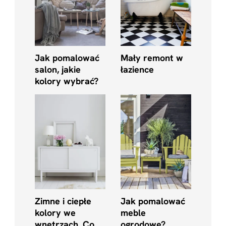
Jak pomalować
Mały remont w
salon, jakie
łazience
kolory wybrać?
Zimne i ciepłe
Jak pomalować
kolory we
meble
wnętrzach. Co
ogrodowe?