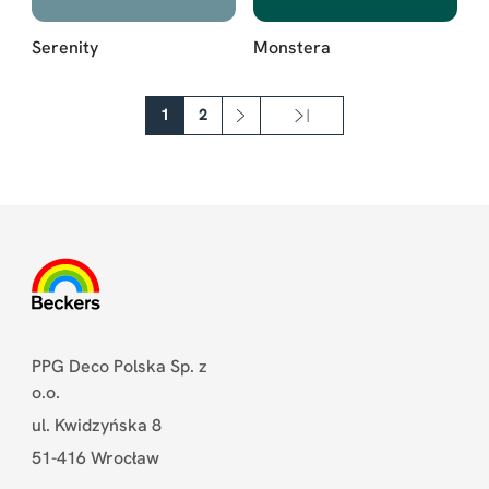
Serenity
Monstera
Stronicowanie
1
2
››
Ostatnia »
Następna strona
Ostatnia strona
PPG Deco Polska Sp. z
o.o.
ul. Kwidzyńska 8
51-416 Wrocław