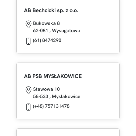
AB Bechcicki sp. z o.o.
Bukowska 8
62-081
,
Wysogotowo
(61) 8474290
AB PSB MYSŁAKOWICE
Stawowa 10
58-533
,
Mysłakowice
(+48) 757131478