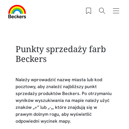
Przejdź do treści
Zapisane produkty
Szukaj
Nawig
Punkty sprzedaży farb
Beckers
Należy wprowadzić nazwę miasta lub kod
pocztowy, aby znaleźć najbliższy punkt
sprzedaży produktów Beckers. Po otrzymaniu
wyników wyszukiwania na mapie należy użyć
znaków „+” lub „-„, które znajdują się w
prawym dolnym rogu, aby wyświetlić
odpowiedni wycinek mapy.