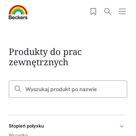
Przejdź do treści
Zapisane produkty
Szukaj
Nawig
Produkty do prac
zewnętrznych
Stopień połysku
Wszystko