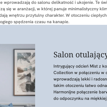
ie wprowadzają do salonu delikatność i ukojenie. Te św
zą się w aranżacji, w której panuje minimalistyczny kli
dają wnętrzu przytulny charakter. W otoczeniu ciepły
ogiego spędzenia czasu na kanapie.
Salon otulając
Intrygujący odcień Mist z k
Collection w połączeniu w 
wprowadzają lekki i radosn
takim otoczeniu łatwo odna
Harmonijne połączenie barw
do odpoczynku na miękkiej