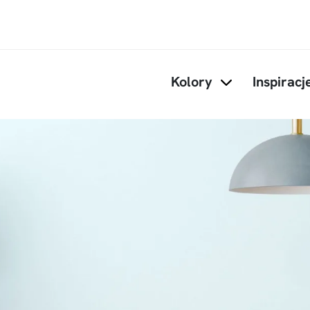
Przejdź do treści
Kolory
Inspiracj
Items under Kol