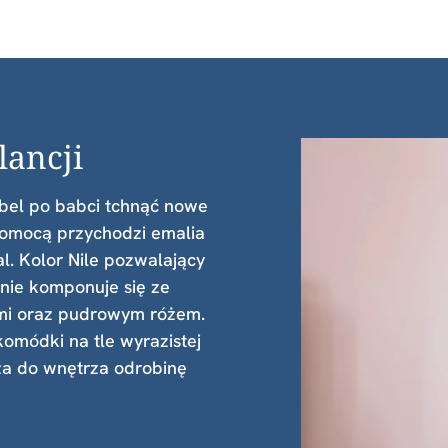
lancji
bel po babci tchnąć nowe
 pomocą przychodzi emalia
l. Kolor Nile pozwalający
knie komponuje się ze
ami oraz pudrowym różem.
omódki na tle wyrazistej
za do wnętrza odrobinę