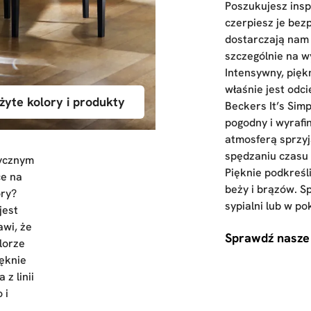
Poszukujesz inspi
czerpiesz je bez
dostarczają nam
szczególnie na w
Intensywny, piękn
właśnie jest odcie
żyte kolory i produkty
Beckers It’s Simp
pogodny i wyrafi
atmosferą sprzyj
spędzaniu czasu w
tycznym
Pięknie podkreśli
ce na
beży i brązów. Sp
ory?
sypialni lub w po
jest
awi, że
Sprawdź nasze
lorze
ęknie
z linii
 i