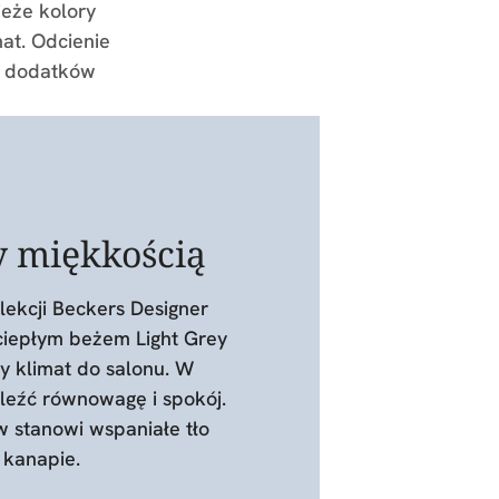
ieże kolory
mat. Odcienie
ch dodatków
y miękkością
olekcji Beckers Designer
ciepłym beżem Light Grey
y klimat do salonu. W
leźć równowagę i spokój.
 stanowi wspaniałe tło
 kanapie.