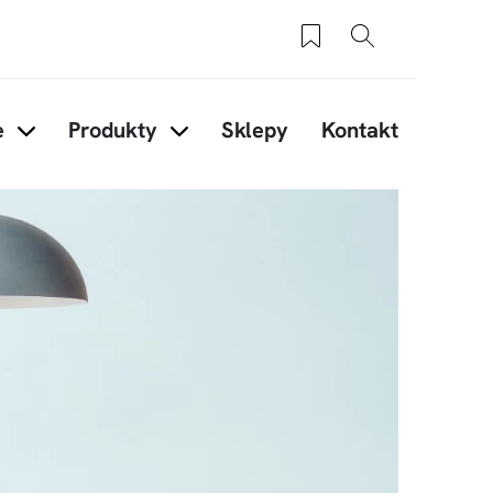
Zapisane produkty
Szukaj
e
Produkty
Sklepy
Kontakt
ory
Items under Inspiracje
Items under Produkty