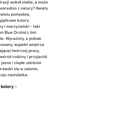
racji wokół siebie, a może
pośrednio z natury? Kwiaty
 wielu pomysłów,
yjątkowe kolory.
y i marzycielski – taki
ń Blue Orchid z linii
le. Wyrazisty, a jednak
nowany, wypełni wnętrza
ającej twórczej pracy,
śród rodziny i przyjaciół.
 jasne i ciepłe odcienie
rawdzi się w salonie,
koju nastolatka.
 kolory