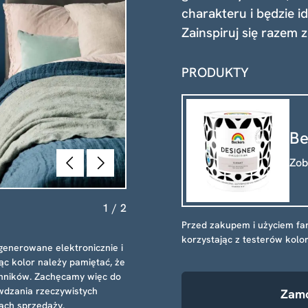
charakteru i będzie 
Zainspiruj się razem 
PRODUKTY
Be
Poprzednie
Dalej
Zob
1
/
2
Przed zakupem i użyciem fa
korzystając z testerów kolo
generowane elektronicznie i
ąc kolor należy pamiętać, że
ynników. Zachęcamy więc do
wdzania rzeczywistych
Zamó
ach sprzedaży.