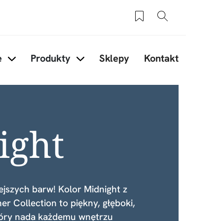
Zapisane produkty
Szukaj
e
Produkty
Sklepy
Kontakt
ory
Items under Inspiracje
Items under Produkty
ight
jszych barw! Kolor Midnight z
er Collection to piękny, głęboki,
tóry nada każdemu wnętrzu