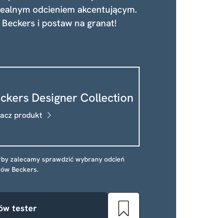
idealnym odcieniem akcentującym.
z Beckers i postaw na granat!
ckers Designer Collection
acz produkt
rby zalecamy sprawdzić wybrany odcień
rów Beckers.
w tester
Dodaj