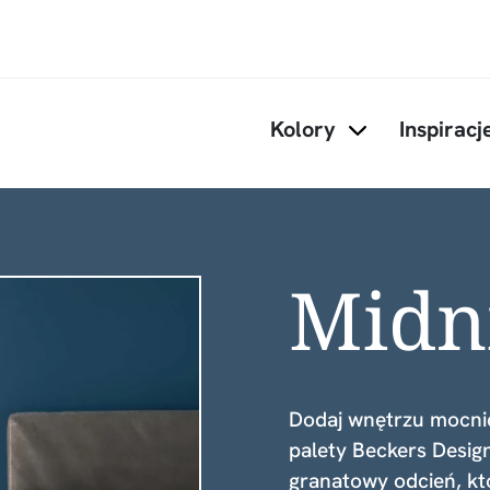
Przejdź do treści
Kolory
Inspiracj
Items under Kol
Midn
Dodaj wnętrzu mocnie
palety Beckers Design
granatowy odcień, k