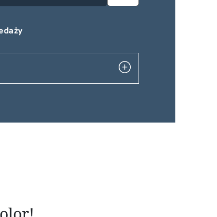
do
ulubionych
zedaży
olor!