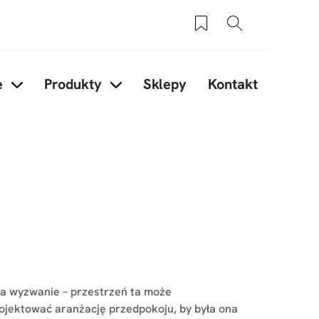
Zapisane produkty
Szukaj
e
Produkty
Sklepy
Kontakt
ory
Items under Inspiracje
Items under Produkty
da wyzwanie – przestrzeń ta może
ojektować aranżację przedpokoju, by była ona