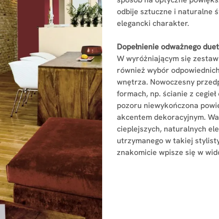
odbije sztuczne i naturalne 
elegancki charakter.
Dopełnienie odważnego due
W wyróżniającym się zestaw
również wybór odpowiednich
wnętrza. Nowoczesny przedp
formach, np. ścianie z cegieł
pozoru niewykończona powie
akcentem dekoracyjnym. War
cieplejszych, naturalnych e
utrzymanego w takiej stylis
znakomicie wpisze się w wid