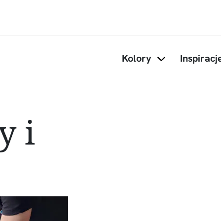
Przejdź do treści
Kolory
Inspiracj
Items under Kol
y i