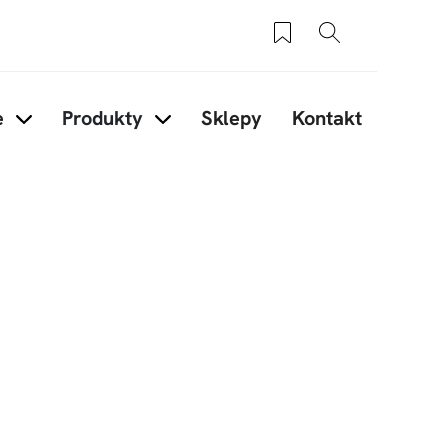
Zapisane produkty
Szukaj
e
Produkty
Sklepy
Kontakt
ory
Items under Inspiracje
Items under Produkty