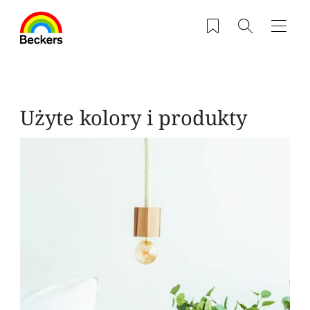
Przejdź do treści
Zapisane produkty
Szukaj
Nawig
Użyte kolory i produkty