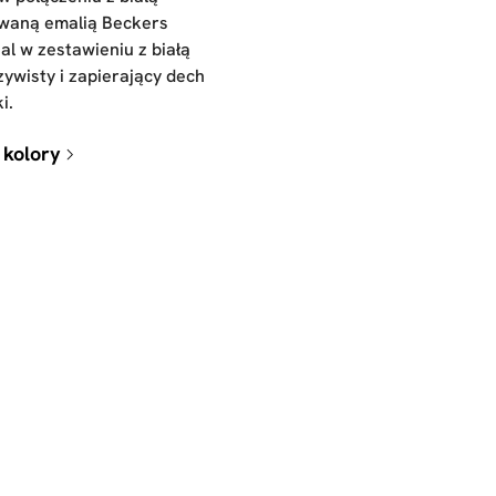
waną emalią Beckers
al w zestawieniu z białą
ywisty i zapierający dech
i.
 kolory