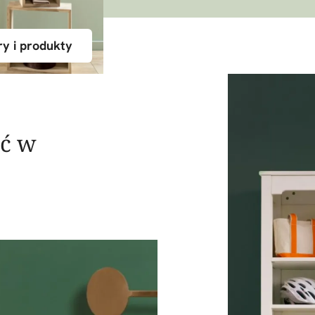
ry i produkty
ść w