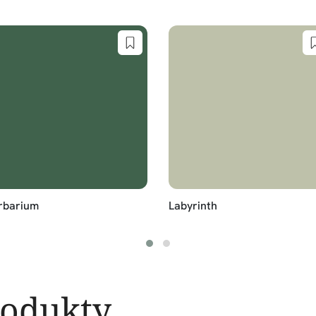
rbarium
Labyrinth
rodukty