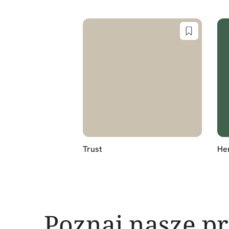
Trust
He
Poznaj nasze p