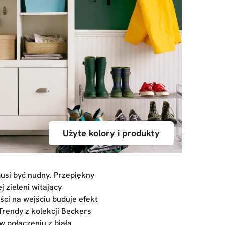
Użyte kolory i produkty
usi być nudny. Przepiękny
 zieleni witający
ci na wejściu buduje efekt
Trendy z kolekcji Beckers
w połączeniu z białą