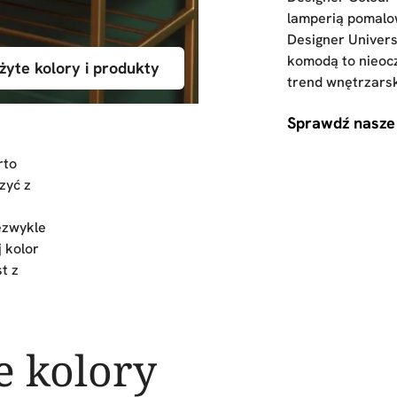
lamperią pomalo
Designer Univers
komodą to nieocz
żyte kolory i produkty
trend wnętrzarsk
Sprawdź nasze
rto
zyć z
ezwykle
j kolor
t z
e kolory