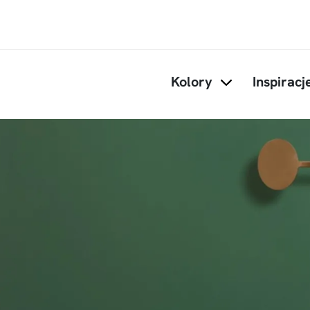
Przejdź do treści
Kolory
Inspiracj
Items under Kol