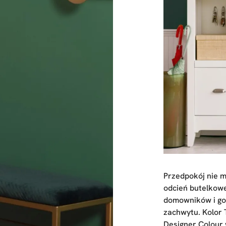
Przedpokój nie m
odcień butelkowej
domowników i goś
zachwytu. Kolor 
Designer Colour 