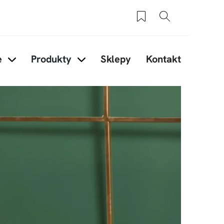
Zapisane produkty
Szukaj
e
Produkty
Sklepy
Kontakt
ory
Items under Inspiracje
Items under Produkty