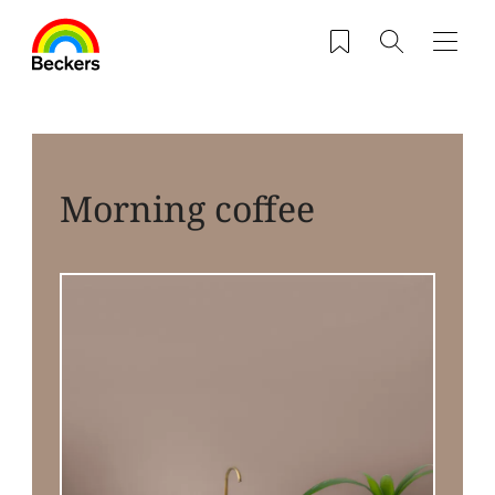
Przejdź do treści
Zapisane produkty
Szukaj
Nawig
Morning coffee