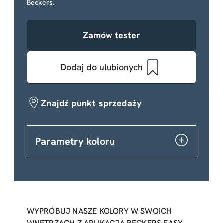
Beckers.
Zamów tester
Dodaj do ulubionych
Znajdź punkt sprzedaży
Parametry koloru
WYPRÓBUJ NASZE KOLORY W SWOICH
WNĘTRZACH Z APLIKACJĄ BECKERS EASY