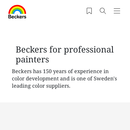
Przejdź do treści
Zapisane produkty
Szukaj
Nawig
Beckers for professional
painters
Beckers has 150 years of experience in
color development and is one of Sweden's
leading color suppliers.