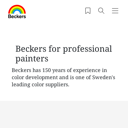
Przejdź do treści
Zapisane produkty
Szukaj
Nawig
Beckers for professional
painters
Beckers has 150 years of experience in
color development and is one of Sweden's
leading color suppliers.