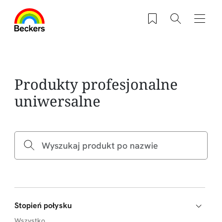
Przejdź do treści
Zapisane produkty
Szukaj
Nawig
Produkty profesjonalne
uniwersalne
Stopień połysku
Wszystko